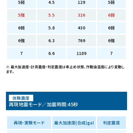
5弱
4.5
129
5弱
5強
5.5
326
6弱
6弱
5.8
430
6弱
6強
6.3
769
6強
7
6.6
1189
7
※ 最大加速度・計測震度・判定震度は車止め状態、作動油温度により変動し
ます。
体験震度
再現地震モード／加震時間:45秒
再現・実験モード
最大加速度(合成)gal
判定震度