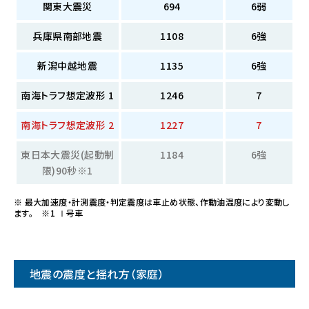
関東大震災
694
6弱
兵庫県南部地震
1108
6強
新潟中越地震
1135
6強
南海トラフ想定波形 1
1246
7
南海トラフ想定波形 2
1227
7
東日本大震災(起動制
1184
6強
限)90秒※1
※ 最大加速度・計測震度・判定震度は車止め状態、作動油温度により変動し
ます。 ※1 Ⅰ号車
地震の震度と揺れ方（家庭）