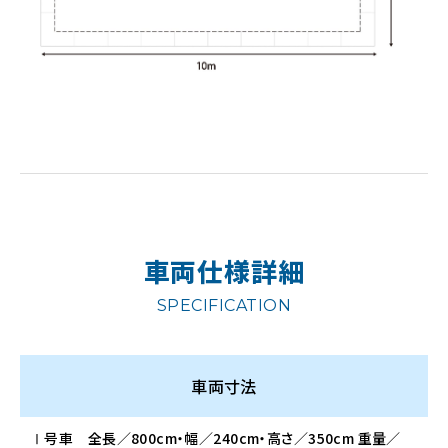
車両仕様詳細
SPECIFICATION
車両寸法
Ⅰ号車 全⾧／800cm・幅／240cm・高さ／350cm 重量／