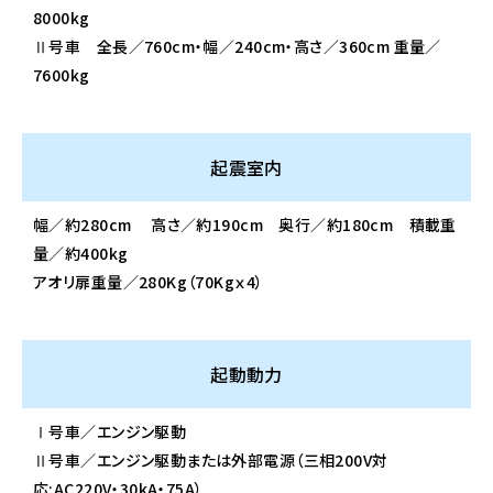
8000kg
Ⅱ号車 全⾧／760cm・幅／240cm・高さ／360cm 重量／
7600kg
起震室内
幅／約280cm 高さ／約190cm 奥行／約180cm 積載重
量／約400kg
アオリ扉重量／280Kg（70Kgｘ4）
起動動力
Ⅰ号車／エンジン駆動
Ⅱ号車／エンジン駆動または外部電源（三相200V対
応:AC220V・30kA・75A）