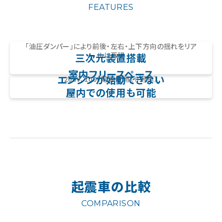
FEATURES
「油圧ダンパー」により前後・左右・上下方向の揺れをリア
ルに再現
三次元装置搭載
室内フリースペース
エンジンが始動できない
200V、100V電源使用（Ⅱ号車）
屋内での使用も可能
起震車の比較
COMPARISON