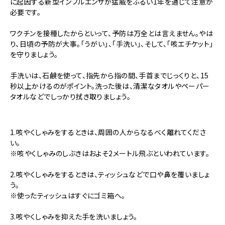
に起因する新型インフルエンザが猛威をふるい1年を通じて注意が
必要です。
ワクチンを接種したからといって、予防は万全とは言えません。やは
り、日頃の予防が大事。「うがい」、「手洗い」、そして、「咳エチケット」
を守りましょう。
手洗いは、石鹸を使って、指先から指の間、手首までじっくりと、15
秒以上かけるのがポイント。洗った後は、清潔なタオルやペーパー
タオルなどでしっかり拭き取りましょう。
1.咳やくしゃみをするときは、周囲の人からなるべく離れてくださ
い。
※咳やくしゃみのしぶきはおよそ2メートル飛ぶといわれています。
2.咳やくしゃみをするときは、ティッシュなどで口や鼻を覆いましょ
う。
※使ったティッシュはすぐにゴミ箱へ。
3.咳やくしゃみを抑えた手を洗いましょう。